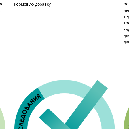
ре
ля
кормовую добавку.
ле
,
те
тр
за
дл
да