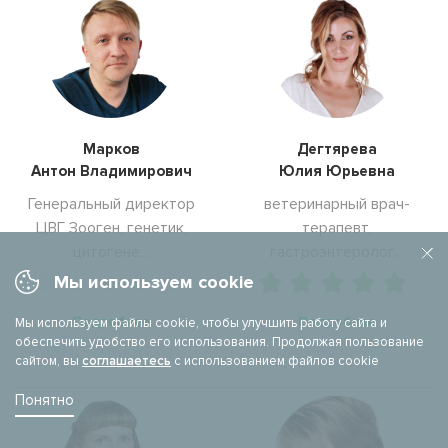
Марков
Дегтярева
Антон Владимирович
Юлия Юрьевна
Генеральный директор
ветеринарный врач-
ЦВГ Зооген, генетик,
терапевт,
цитогене...
гастроэнтеролог...
Мы используем cookie
Подробнее
Подробнее
Мы используем файлы cookie, чтобы улучшить работу сайта и
обеспечить удобство его использования. Продолжая пользование
сайтом, вы
соглашаетесь
с использованием файлов cookie
Понятно