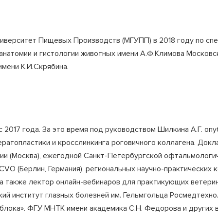
иверситет Пищевых Производств (МГУПП) в 2018 году по спе
анатомии и гистологии животных имени А.Ф.Климова Московс
мени К.И.Скрябина.
 2017 года. За это время под руководством Шилкина А.Г. опу
кератопластики и кросслинкинга роговичного коллагена. До
ии (Москва), ежегодной Санкт-Петербургской офтальмологи
 (Берлин, Германия), региональных научно-практических ко
, а также лектор онлайн-вебинаров для практикующих ветери
ий институт глазных болезней им. Гельмгольца Росмедтехнол
яблока». ФГУ МНТК имени академика С.Н. Федорова и других