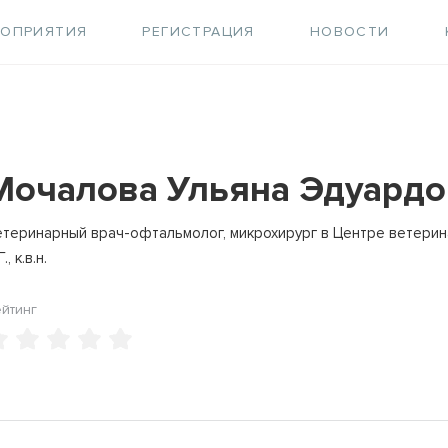
РОПРИЯТИЯ
РЕГИСТРАЦИЯ
НОВОСТИ
Мочалова Ульяна Эдуардо
етеринарный врач-офтальмолог, микрохирург в Центре ветери
Г., к.в.н.
ейтинг