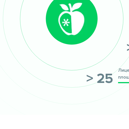
Лице
> 25
пло