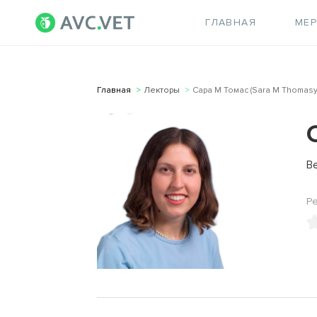
ГЛАВНАЯ
МЕ
Главная
Лекторы
Cара М Томас (Sara M Thomasy
В
Р