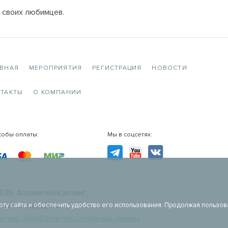
у своих любимцев.
АВНАЯ
МЕРОПРИЯТИЯ
РЕГИСТРАЦИЯ
НОВОСТИ
ТАКТЫ
О КОМПАНИИ
собы оплаты:
Мы в соцсетях:
TG
YouTube
VK
026. Агроветконсалтинг.
оту сайта и обеспечить удобство его использования. Продолжая пользов
 права защищены.
итика обработки персональных данных