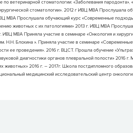
е по ветеринарной стоматологии: «Заболевания пародонта», «
хирургической стоматологии». 2012 г ИВЦ МВА Прослушала о
ИВЦ МВА Прослушала обучающий курс «Современные подходы 
ению животных с их патологиями» 2013 г. ИВЦ МВА Прослуш
г. ИВЦ МВА Приняла участие в семинаре «Онкология и хирург
им. Н.Н. Блохина ». Приняла участие в семинаре «Современны
ости ее проведения». 2016 г. ВЦСТ. Прошла обучение «Ультр
вуковой диагностики органов плевральной полости» 2016 г. 
 животных» 2016 г. – 2017г. Школа постдипломного образова
циональный медицинский исследовательский центр онкологии 