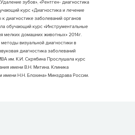
Удаление зубов», «Рентген- диагностика
бучающий курс «Диагностика и лечение
к диагностике заболеваний органов
ала обучающий курс «Инструментальные
ия мелких домашних животных» 2014г.
е методы визуальной диагностики в
азвуковая диагностика заболеваний
МВА им. К.И. Скрябина Прослушала курс
ния имени В.Н. Митина. Клиника
имени Н.Н. Блохина» Минздрава России.