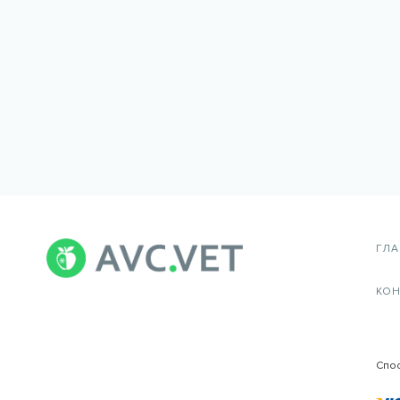
ГЛ
КОН
Спо